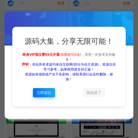
二哥
免费
二哥
免费
源码大集，分享无限可能！
终身VIP现仅需59元开通
(仅限前100名)
，享受一次技术支持服
务！
打赏排行榜源码 WordPress打赏
[wordpress模版] 价值200元的W
声明：
本站所有资源均来自互联网(部分为自主资源)，资源仅供
源码
ordPress网址导航设计师主题风
学习参考，如果商用请支持正版！
格网站
资源如有侵权或产生不良影响，请联系我们会及时删除，谢
Wordpress主题
Wordpress主题
谢！
二哥
免费
二哥
免费
立即前往
朕知道了