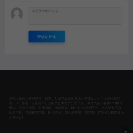
登录后评论
源站大集站长资源平台，致力于打造精品站长资源分享社区，为广大源码爱好
者，IT工作者，以及相关行业应用提供免费分享平台。本站集合了各类cms网站
模板、小程序源码、游戏源码、商城源码、ERP,CRM管理平台、各种站长工具
软件下载、音频视频下载、图片素材、JS代码等等。我们着力打造长久稳定资源
分享平台!