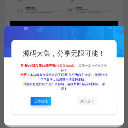
源码大集，分享无限可能！
付费下载
终身VIP现仅需59元开通
(仅限前100名)
，享受一次技术支持服
务！
声明：
本站所有资源均来自互联网(部分为自主资源)，资源仅供
学习参考，如果商用请支持正版！
当前内容需要登录后下载
资源如有侵权或产生不良影响，请联系我们会及时删除，谢
谢！
VIP折扣
立即前往
朕知道了
登录购买
升级会员