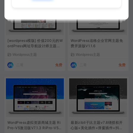
[wordpress模版] 价值200元的W
WordPress追格企业官网主题免
ordPress网址导航设计师主题风
费开源版V1.1.6
格网站
Wordpress主题
Wordpress主题
二哥
免费
二哥
免费
WordPress虚拟资源商城主题 Ri
最新zibll子比主题v7.8绕授权开
Pro-V5激活版V7.1.3 RiPro-V5
心版+美化插件+弹窗插件+抖音