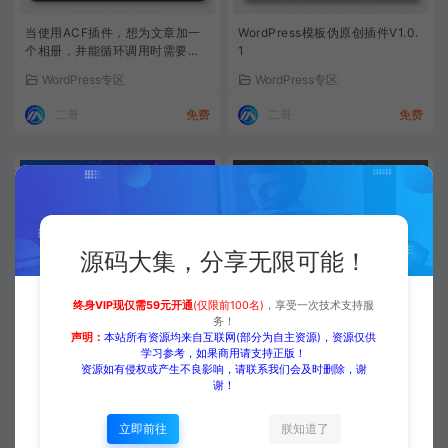
当使用ACF插件，想为文章加一
WordPress模板伪原创插件V1.0.
个相册，并能循环调用时需要怎
1
么操作
WordPress专区
WordPress专区
二哥
免费
二哥
免费
源码大集，分享无限可能！
终身VIP现仅需59元开通
(仅限前100名)
，享受一次技术支持服
收费WordPress邀请码注册插件A
[wordpress插件] 2023年站长必
务！
shuwp invitaion code
备的WordPress百度站长SEO工
声明：
本站所有资源均来自互联网(部分为自主资源)，资源仅供
具合集
学习参考，如果商用请支持正版！
Wordpress插件
Wordpress插件
资源如有侵权或产生不良影响，请联系我们会及时删除，谢
谢！
二哥
免费
二哥
免费
立即前往
朕知道了