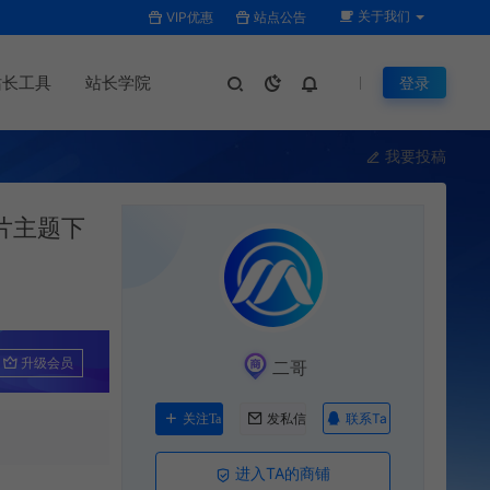
关于我们
VIP优惠
站点公告
站长工具
站长学院
登录
我要投稿
漫图片主题下
升级会员
二哥
联系Ta
关注Ta
发私信
进入TA的商铺