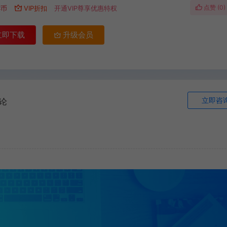
点赞 (
0
)
C币
VIP折扣
开通VIP尊享优惠特权
立即下载
升级会员
立即咨
论