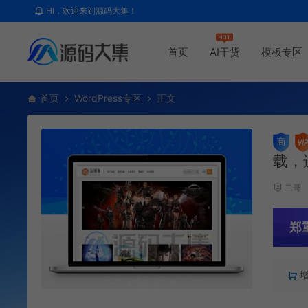
HI，欢迎来到源码大集！
首页
AI干货
模板专区
首页
WordPress专区
正文
载，
二哥
郑