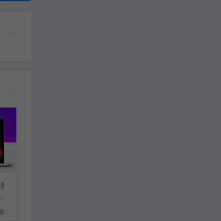
哇
Na
荐