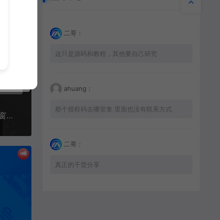
二哥：
这只是源码和教程，其他要自己研究
ahuang：
那个授权码去哪里拿 里面也没有联系方式
最新zibll子比主题v7.8绕授权开心版+美化插件+弹窗插件+抖音登录
二哥：
真正的干货分享