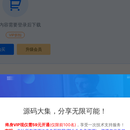
内容需要登录后下载
VIP折扣
购买
升级会员
打赏
点赞 (
0
)
源码大集，分享无限可能！
ress动漫图片主题下载，适合图片壁纸，自媒体分享站
终身VIP现仅需59元开通
(仅限前100名)
，享受一次技术支持服务！