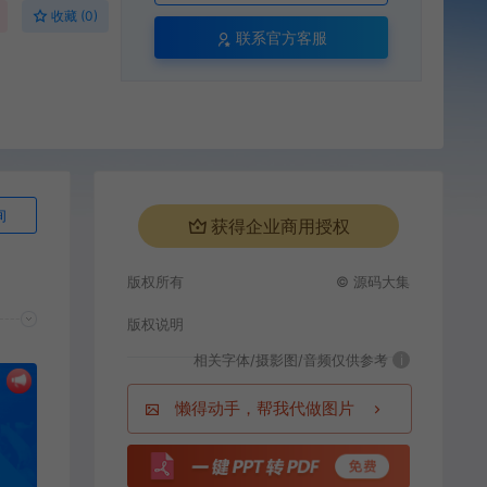
收藏 (0)
联系官方客服
询
获得企业商用授权
版权所有
© 源码大集
版权说明
相关字体/摄影图/音频仅供参考
i
懒得动手，帮我代做图片