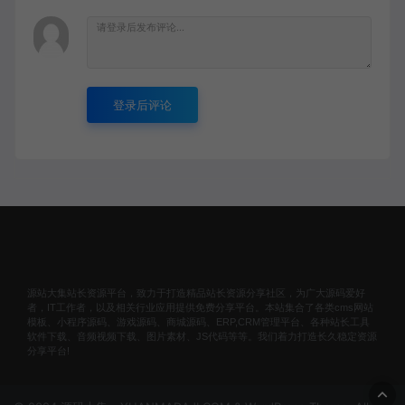
登录后评论
源站大集站长资源平台，致力于打造精品站长资源分享社区，为广大源码爱好
者，IT工作者，以及相关行业应用提供免费分享平台。本站集合了各类cms网站
模板、小程序源码、游戏源码、商城源码、ERP,CRM管理平台、各种站长工具
软件下载、音频视频下载、图片素材、JS代码等等。我们着力打造长久稳定资源
分享平台!