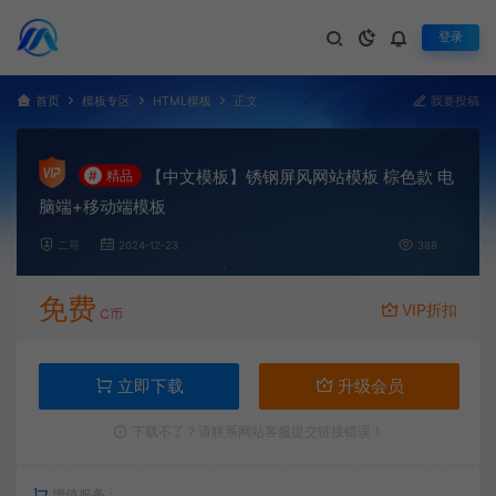
登录
首页
模板专区
HTML模板
正文
我要投稿
【中文模板】锈钢屏风网站模板 棕色款 电
#
精品
脑端+移动端模板
二哥
2024-12-23
388
免费
VIP折扣
C币
立即下载
升级会员
下载不了？请联系网站客服提交链接错误！
增值服务：