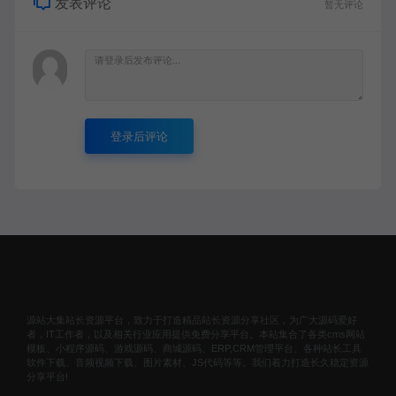
发表评论
暂无评论
登录后评论
源站大集站长资源平台，致力于打造精品站长资源分享社区，为广大源码爱好
者，IT工作者，以及相关行业应用提供免费分享平台。本站集合了各类cms网站
模板、小程序源码、游戏源码、商城源码、ERP,CRM管理平台、各种站长工具
软件下载、音频视频下载、图片素材、JS代码等等。我们着力打造长久稳定资源
分享平台!