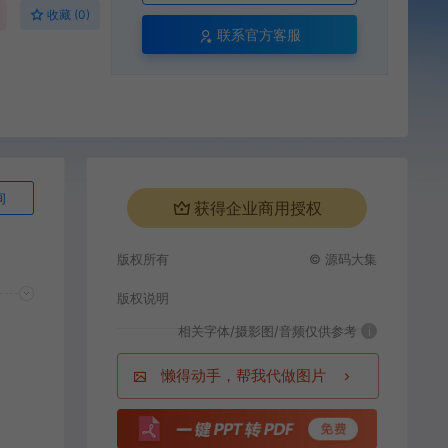
收藏 (0)
联系官方客服
询
获得企业商用授权
版权所有
© 源码大集
版权说明
相关字体/摄影图/音频仅供参考
i
懒得动手，帮我代做图片