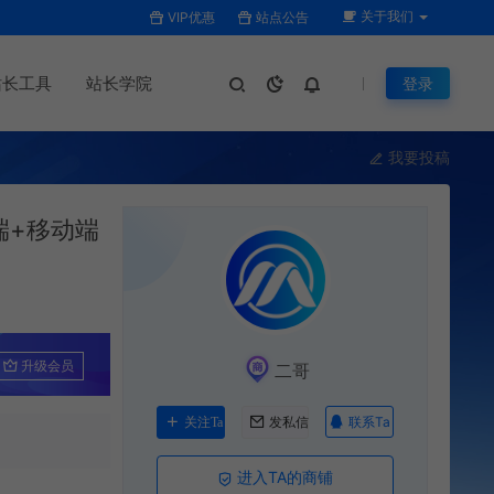
关于我们
VIP优惠
站点公告
站长工具
站长学院
登录
我要投稿
端+移动端
升级会员
二哥
联系Ta
关注Ta
发私信
进入TA的商铺