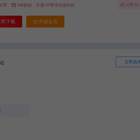
点赞 (
0
)
C币
VIP折扣
开通VIP尊享优惠特权
立即下载
升级会员
立即咨
论
言