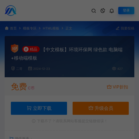
登录
首页
模板专区
HTML模板
正文
我要投稿
【中文模板】环境环保网 绿色款 电脑端
#
精品
+移动端模板
二哥
2024-12-23
427
免费
VIP折扣
C币
立即下载
升级会员
下载不了？请联系网站客服提交链接错误！
增值服务：