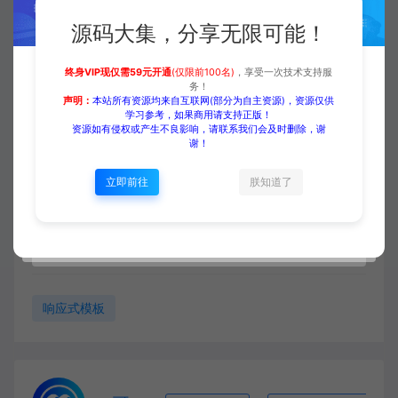
登录购买
升级会员
源码大集，分享无限可能！
终身VIP现仅需59元开通
(仅限前100名)
，享受一次技术支持服
务！
收藏 (0)
打赏
点赞 (
0
)
声明：
本站所有资源均来自互联网(部分为自主资源)，资源仅供
学习参考，如果商用请支持正版！
资源如有侵权或产生不良影响，请联系我们会及时删除，谢
谢！
立即前往
朕知道了
源码大集
HTML模板
【中文模板】中英文双语机械设
备网站 红白款 响应式模板
https://www.yuanmadaji.com/1509.html
响应式模板