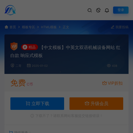
登录
首页
模板专区
HTML模板
正文
我要投稿
【中文模板】中英文双语机械设备网站 红
#
精品
白款 响应式模板
二哥
2025-01-02
438
免费
VIP折扣
C币
立即下载
升级会员
下载不了？请联系网站客服提交链接错误！
增值服务：