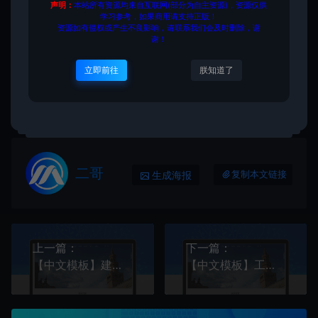
声明：
本站所有资源均来自互联网(部分为自主资源)，资源仅供
学习参考，如果商用请支持正版！
资源如有侵权或产生不良影响，请联系我们会及时删除，谢
源码大集
HTML模板
【中文模板】管理咨询服务公司
谢！
网站 红色款 响应式模板
https://www.yuanmadaji.com/1618.html
立即前往
朕知道了
二哥
生成海报
复制本文链接
上一篇：
下一篇：
【中文模板】建筑行业网站 蓝色款 电脑端+移动端模板
【中文模板】工程机械设备网站 棕色款 响应式模板