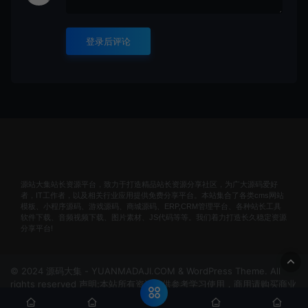
登录后评论
源站大集站长资源平台，致力于打造精品站长资源分享社区，为广大源码爱好
者，IT工作者，以及相关行业应用提供免费分享平台。本站集合了各类cms网站
模板、小程序源码、游戏源码、商城源码、ERP,CRM管理平台、各种站长工具
软件下载、音频视频下载、图片素材、JS代码等等。我们着力打造长久稳定资源
分享平台!
© 2024 源码大集 - YUANMADAJI.COM & WordPress Theme. All
rights reserved 声明:本站所有资源仅供参考学习使用，商用请购买商业
版权！非法使用者自行承担责任！
网站地图
冀ICP备