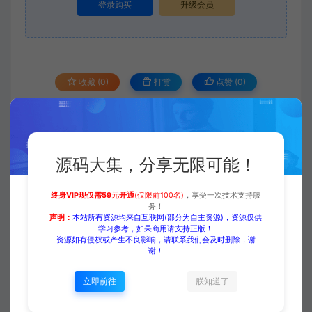
登录购买
升级会员
收藏 (0)
打赏
点赞 (
0
)
源码大集
HTML模板
【中文模板】抖音网红培训机构
源码大集，分享无限可能！
网站模板 粉色款 响应式模板
https://www.yuanmadaji.com/1628.html
终身VIP现仅需59元开通
(仅限前100名)
，享受一次技术支持服
务！
声明：
本站所有资源均来自互联网(部分为自主资源)，资源仅供
学习参考，如果商用请支持正版！
资源如有侵权或产生不良影响，请联系我们会及时删除，谢
谢！
二哥
立即前往
朕知道了
生成海报
复制本文链接