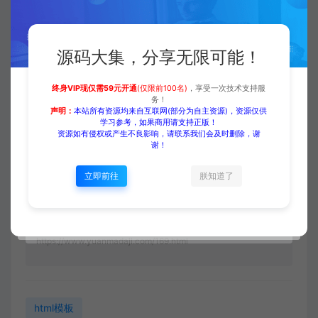
当前内容需要登录后下载
VIP折扣
源码大集，分享无限可能！
登录购买
升级会员
终身VIP现仅需59元开通
(仅限前100名)
，享受一次技术支持服
务！
声明：
本站所有资源均来自互联网(部分为自主资源)，资源仅供
学习参考，如果商用请支持正版！
资源如有侵权或产生不良影响，请联系我们会及时删除，谢
收藏 (0)
打赏
点赞 (
0
)
谢！
立即前往
朕知道了
源码大集
HTML模板
【外贸模板】学习教育类网站模
板 绿色款 响应式模板
https://www.yuanmadaji.com/169.html
html模板