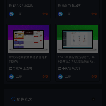
程
ERP/CRM/系统
悬赏/任务/威客
二哥
免费
二哥
免费
带发动态朋友圈功能资源导航
2026年最新彩虹商城二开6v
网源码
6云商城0.79文章系统自动添
加表功能+搭建教程
导航/网址/查询
小说/文章/文学
二哥
免费
二哥
免费
猜你喜欢