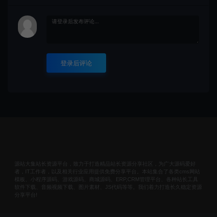
登录后评论
源站大集站长资源平台，致力于打造精品站长资源分享社区，为广大源码爱好
者，IT工作者，以及相关行业应用提供免费分享平台。本站集合了各类cms网站
模板、小程序源码、游戏源码、商城源码、ERP,CRM管理平台、各种站长工具
软件下载、音频视频下载、图片素材、JS代码等等。我们着力打造长久稳定资源
分享平台!