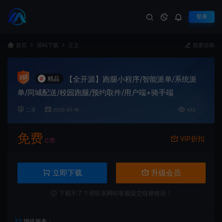
登录
首页
源码下载
正文
我要投稿
【全开源】跑腿小程序/智能派单/系统派
#
精品
单/同城配送/校园跑腿/预约取件/用户端+骑手端
二哥
2025-01-16
442
免费
VIP折扣
C币
立即下载
升级会员
下载不了？请联系网站客服提交链接错误！
增值服务：