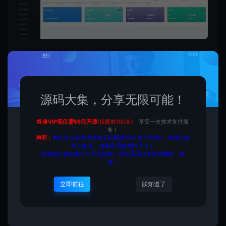
付费下载
源码大集，分享无限可能！
当前内容需要登录后下载
终身VIP现仅需59元开通
(仅限前100名)
，享受一次技术支持服
务！
VIP折扣
声明：
本站所有资源均来自互联网(部分为自主资源)，资源仅供
学习参考，如果商用请支持正版！
资源如有侵权或产生不良影响，请联系我们会及时删除，谢
登录购买
升级会员
谢！
立即前往
朕知道了
收藏 (0)
打赏
点赞 (
0
)