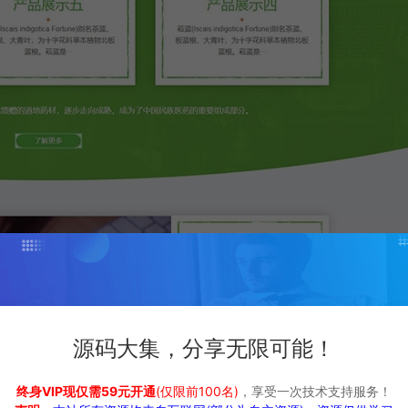
源码大集，分享无限可能！
终身VIP现仅需59元开通
(仅限前100名)
，享受一次技术支持服务！