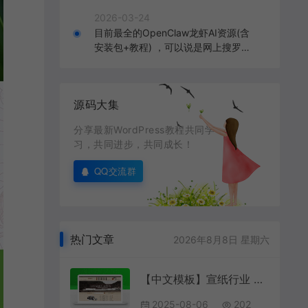
2026-03-24
目前最全的OpenClaw龙虾AI资源(含
安装包+教程) ，可以说是网上搜罗的
全部OpenClaw教程打包
源码大集
分享最新WordPress教程共同学
习，共同进步，共同成长！
QQ交流群
热门文章
2026年8月8日 星期六
【中文模板】宣纸行业 经典款 响应式模板包含html+CSS+Js+字体文件全套
2025-08-06
202