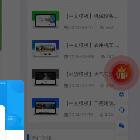
【中文模板】机械设备（钣金箱柜生产厂家） 蓝色款 响应式模板
2024-08-17
584
【中文模板】农用机车 灰绿款 响应式模板包含html+CSS+Js+字体文件全套
2025-08-06
241
【外贸模板】大气云无限虚拟主机托管服务企业web网站模板 浅蓝款 响应式模板
2024-07-28
499
【中文模板】工程建筑基建网站 湛蓝款 电脑端+移动端模板
2024-12-18
404
热门评论