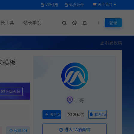
关于我们
VIP优惠
站点公告
站长工具
站长学院
登录
我要投稿
式模板
升级会员
二哥
联系Ta
关注Ta
发私信
进入TA的商铺
收藏 (0)