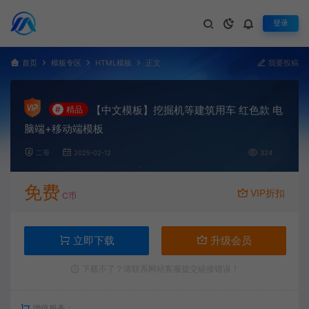
登录
首页
模板专区
HTML模板
正文
我要投稿
【中文模板】挖掘机等建筑用车 红色款 电
#
精品
脑端+移动端模板
二哥
2025-02-12
324
免费
VIP折扣
C币
立即下载
升级会员
下载不了？请联系网站客服提交链接错误！
增值服务：