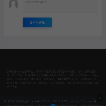
登录后评论
源站大集站长资源平台，致力于打造精品站长资源分享社区，为广大源码爱好
者，IT工作者，以及相关行业应用提供免费分享平台。本站集合了各类cms网站
模板、小程序源码、游戏源码、商城源码、ERP,CRM管理平台、各种站长工具
软件下载、音频视频下载、图片素材、JS代码等等。我们着力打造长久稳定资源
分享平台!
© 2024 源码大集 - YUANMADAJI.COM & WordPress Theme. All
rights reserved 声明:本站所有资源仅供参考学习使用，商用请购买商业