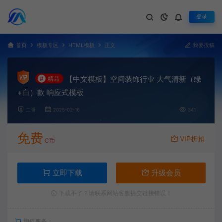
登录
首页
模板专区
HTML模板
正文
我要投稿
【中文模板】空间装饰行业 大气清新（绿
#
精品
+白）款 响应式模板
二哥
2025-02-16
341
免费
VIP折扣
C币
立即下载
升级会员
下载不了？请联系网站客服提交链接错误！
增值服务：