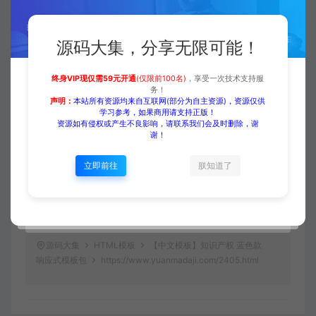
当前内容需要登录后下载
源码大集，分享无限可能！
VIP折扣
终身VIP现仅需59元开通
(仅限前100名)
，享受一次技术支持服
务！
登录购买
升级会员
声明：
本站所有资源均来自互联网(部分为自主资源)，资源仅供
学习参考，如果商用请支持正版！
资源如有侵权或产生不良影响，请联系我们会及时删除，谢
谢！
立即前往
朕知道了
收藏 (0)
打赏
点赞 (
0
)
源码大集
HTML模板
【中文模板】知识产权 蓝色款
响应式模板包
https://www.yuanmadaji.com/2405.html