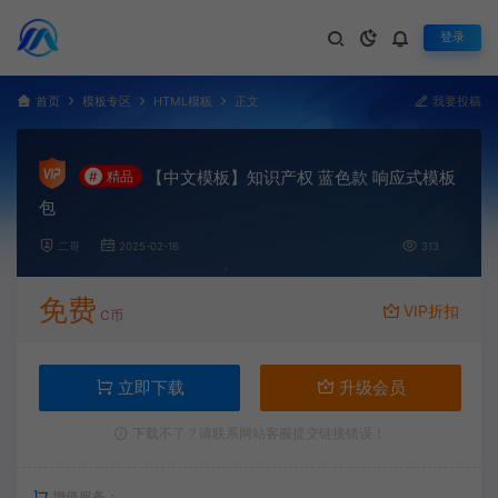
登录
首页
模板专区
HTML模板
正文
我要投稿
【中文模板】知识产权 蓝色款 响应式模板
#
精品
包
二哥
2025-02-16
313
免费
VIP折扣
C币
立即下载
升级会员
下载不了？请联系网站客服提交链接错误！
增值服务：