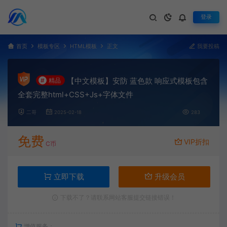
登录
首页
模板专区
HTML模板
正文
我要投稿
【中文模板】安防 蓝色款 响应式模板包含
#
精品
全套完整html+CSS+Js+字体文件
二哥
2025-02-18
283
免费
VIP折扣
C币
立即下载
升级会员
下载不了？请联系网站客服提交链接错误！
增值服务：