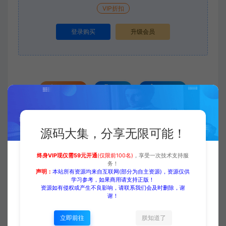
VIP折扣
登录购买
升级会员
收藏 (0)
打赏
点赞 (
0
)
源码大集，分享无限可能！
源码大集
HTML模板
【中文模板】安防 蓝色款 响应
式模板包含全套完整html+CSS+Js+字体文件
终身VIP现仅需59元开通
(仅限前100名)
，享受一次技术支持服
https://www.yuanmadaji.com/2611.html
务！
声明：
本站所有资源均来自互联网(部分为自主资源)，资源仅供
学习参考，如果商用请支持正版！
资源如有侵权或产生不良影响，请联系我们会及时删除，谢
谢！
立即前往
朕知道了