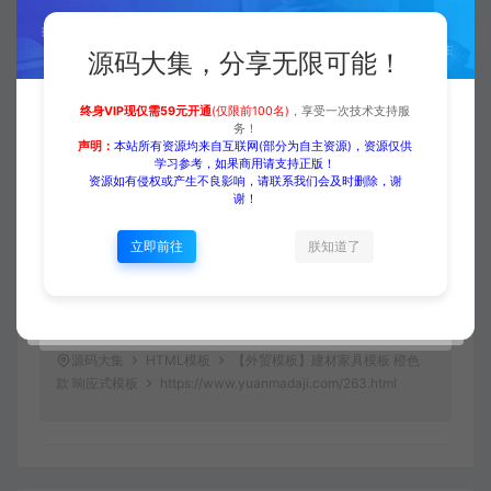
当前内容需要登录后下载
源码大集，分享无限可能！
VIP折扣
终身VIP现仅需59元开通
(仅限前100名)
，享受一次技术支持服
务！
登录购买
升级会员
声明：
本站所有资源均来自互联网(部分为自主资源)，资源仅供
学习参考，如果商用请支持正版！
资源如有侵权或产生不良影响，请联系我们会及时删除，谢
谢！
立即前往
朕知道了
收藏 (0)
打赏
点赞 (
0
)
源码大集
HTML模板
【外贸模板】建材家具模板 橙色
款 响应式模板
https://www.yuanmadaji.com/263.html