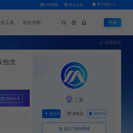
关于我们
VIP优惠
站点公告
站长工具
站长学院
登录
我要投稿
板包含
升级会员
二哥
联系Ta
关注Ta
发私信
进入TA的商铺