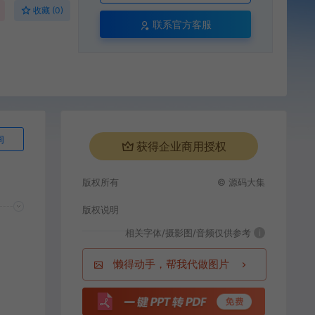
收藏 (0)
联系官方客服
询
获得企业商用授权
版权所有
© 源码大集
版权说明
相关字体/摄影图/音频仅供参考
i
懒得动手，帮我代做图片