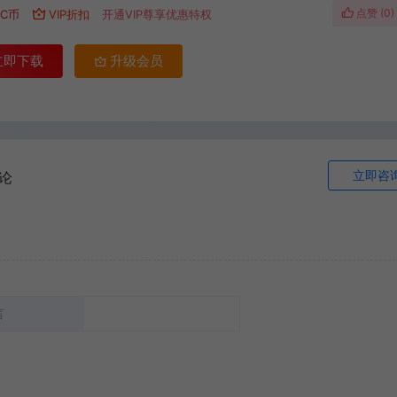
点赞 (
0
)
C币
VIP折扣
开通VIP尊享优惠特权
立即下载
升级会员
立即咨
论
言