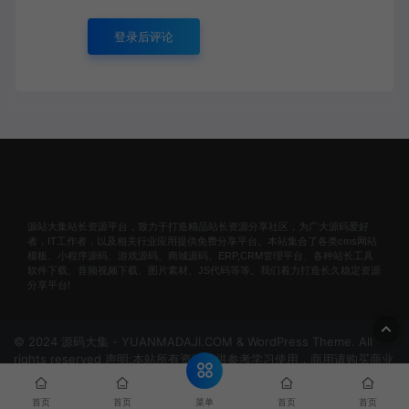
登录后评论
源站大集站长资源平台，致力于打造精品站长资源分享社区，为广大源码爱好
者，IT工作者，以及相关行业应用提供免费分享平台。本站集合了各类cms网站
模板、小程序源码、游戏源码、商城源码、ERP,CRM管理平台、各种站长工具
软件下载、音频视频下载、图片素材、JS代码等等。我们着力打造长久稳定资源
分享平台!
© 2024 源码大集 - YUANMADAJI.COM & WordPress Theme. All
rights reserved 声明:本站所有资源仅供参考学习使用，商用请购买商业
版权！非法使用者自行承担责任！
网站地图
冀ICP备
2024074297号-1
菜单
首页
首页
首页
首页