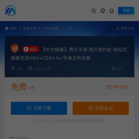
登录
首页
模板专区
HTML模板
正文
我要投稿
【中文模板】男士手表 黑白简约款 响应式
#
精品
模板包含html+CSS+Js+字体文件全套
二哥
2025-02-18
350
免费
VIP折扣
C币
立即下载
升级会员
下载不了？请联系网站客服提交链接错误！
增值服务：