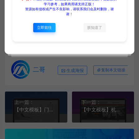
学习参考，如果商用请支持正版！
资源如有侵权或产生不良影响，请联系我们会及时删除，谢
源码大集
HTML模板
【中文模板】男士手表 黑白简约
谢！
款 响应式模板包含html+CSS+Js+字体文件全套
https://www.yuanmadaji.com/2726.html
立即前往
朕知道了
二哥
生成海报
复制本文链接
上一篇：
下一篇：
【中文模板】门窗行业 蓝色款 响应式模板包含html+CSS+Js+字体文件全套
【中文模板】机械设备 红色款 响应式模板包含html+CSS+Js+字体文件全套