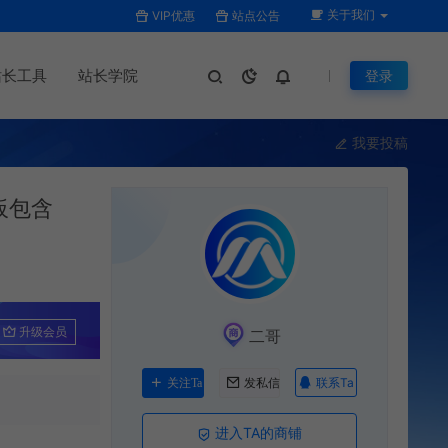
关于我们
VIP优惠
站点公告
站长工具
站长学院
登录
我要投稿
板包含
升级会员
二哥
联系Ta
关注Ta
发私信
进入TA的商铺