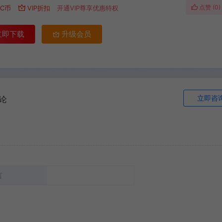
点赞 (
0
)
C币
VIP折扣
开通VIP尊享优惠特权
立即下载
升级会员
立即咨
论
言