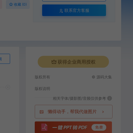
收藏 (0)
联系官方客服
询
获得企业商用授权
版权所有
© 源码大集
版权说明
相关字体/摄影图/音频仅供参考
i
懒得动手，帮我代做图片