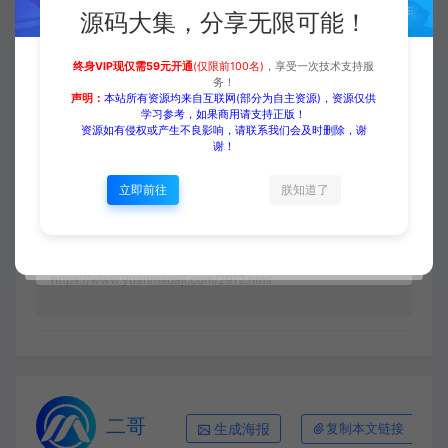
源码大集，分享无限可能！
登录购买
升级会员
终身VIP现仅需59元开通
(仅限前100名)
，享受一次技术支持服
务！
声明：
本站所有资源均来自互联网(部分为自主资源)，资源仅供
学习参考，如果商用请支持正版！
资源如有侵权或产生不良影响，请联系我们会及时删除，谢
收藏 (0)
打赏
点赞 (
0
)
谢！
立即前往
朕知道了
源码大集
HTML模板
【中文模板】灯具装饰 蓝色款
响应式模板包含html+CSS+Js+字体文件全套
https://www.yuanmadaji.com/2912.html
二哥
生成海报
复制本文链接