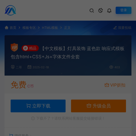
登录
首页
模板专区
HTML模板
正文
我要投稿
【中文模板】灯具装饰 蓝色款 响应式模板
#
精品
包含html+CSS+Js+字体文件全套
二哥
2025-02-18
403
免费
VIP折扣
C币
立即下载
升级会员
下载不了？请联系网站客服提交链接错误！
增值服务：