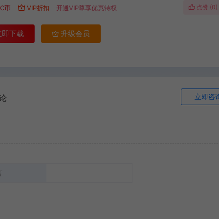
点赞 (
0
)
C币
VIP折扣
开通VIP尊享优惠特权
立即下载
升级会员
立即咨
论
言