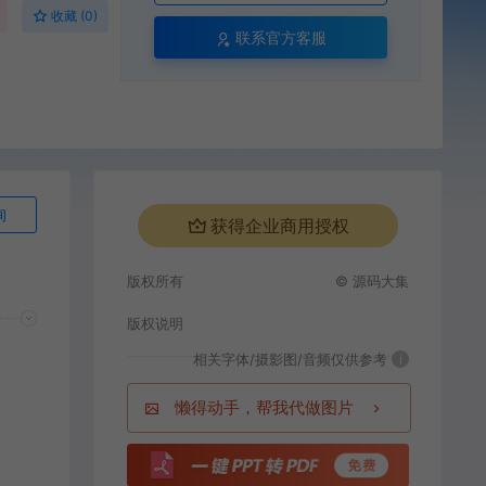
收藏 (0)
联系官方客服
询
获得企业商用授权
版权所有
© 源码大集
版权说明
相关字体/摄影图/音频仅供参考
i
懒得动手，帮我代做图片