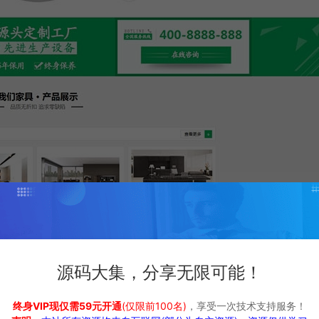
源码大集，分享无限可能！
终身VIP现仅需59元开通
(仅限前100名)
，享受一次技术支持服务！