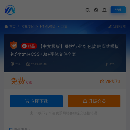
登录
首页
模板专区
HTML模板
正文
我要投稿
【中文模板】餐饮行业 红色款 响应式模板
#
精品
包含html+CSS+Js+字体文件全套
二哥
2025-02-18
425
免费
VIP折扣
C币
立即下载
升级会员
下载不了？请联系网站客服提交链接错误！
增值服务：