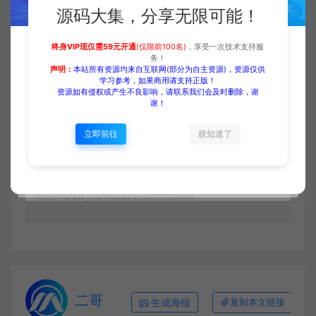
源码大集，分享无限可能！
登录购买
升级会员
终身VIP现仅需59元开通
(仅限前100名)
，享受一次技术支持服
务！
声明：
本站所有资源均来自互联网(部分为自主资源)，资源仅供
学习参考，如果商用请支持正版！
资源如有侵权或产生不良影响，请联系我们会及时删除，谢
收藏 (0)
打赏
点赞 (
0
)
谢！
立即前往
朕知道了
源码大集
HTML模板
【中文模板】餐饮行业 红色款
响应式模板包含html+CSS+Js+字体文件全套
https://www.yuanmadaji.com/3058.html
二哥
生成海报
复制本文链接