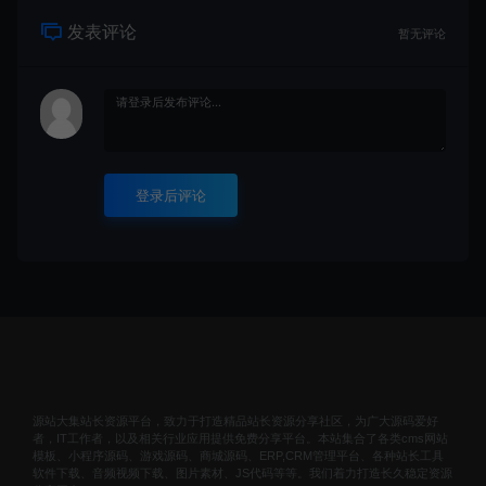
发表评论
暂无评论
登录后评论
源站大集站长资源平台，致力于打造精品站长资源分享社区，为广大源码爱好
者，IT工作者，以及相关行业应用提供免费分享平台。本站集合了各类cms网站
模板、小程序源码、游戏源码、商城源码、ERP,CRM管理平台、各种站长工具
软件下载、音频视频下载、图片素材、JS代码等等。我们着力打造长久稳定资源