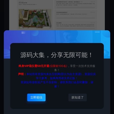
源码大集，分享无限可能！
付费下载
终身VIP现仅需59元开通
(仅限前100名)
，享受一次技术支持服
务！
声明：
本站所有资源均来自互联网(部分为自主资源)，资源仅供
学习参考，如果商用请支持正版！
资源如有侵权或产生不良影响，请联系我们会及时删除，谢
当前内容需要登录后下载
谢！
VIP折扣
立即前往
朕知道了
登录购买
升级会员