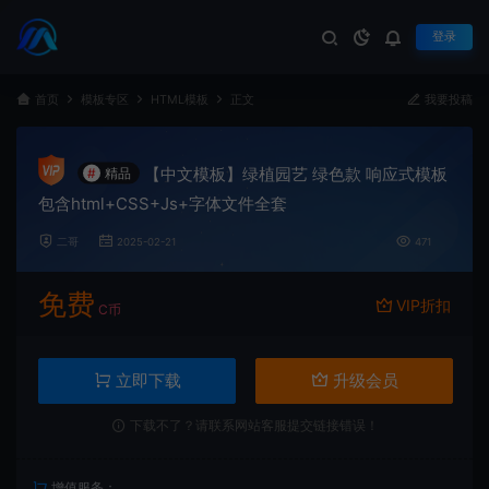
登录
首页
模板专区
HTML模板
正文
我要投稿
【中文模板】绿植园艺 绿色款 响应式模板
#
精品
包含html+CSS+Js+字体文件全套
二哥
2025-02-21
471
免费
VIP折扣
C币
立即下载
升级会员
下载不了？请联系网站客服提交链接错误！
增值服务：