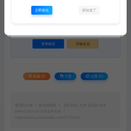
立即前往
朕知道了
当前内容需要登录后下载
VIP折扣
登录购买
升级会员
收藏 (0)
打赏
点赞 (
0
)
源码大集
移动端模板
【移动端】灯饰 蓝绿款 包含
html+CSS+Js+字体文件全套
https://www.yuanmadaji.com/3172.html