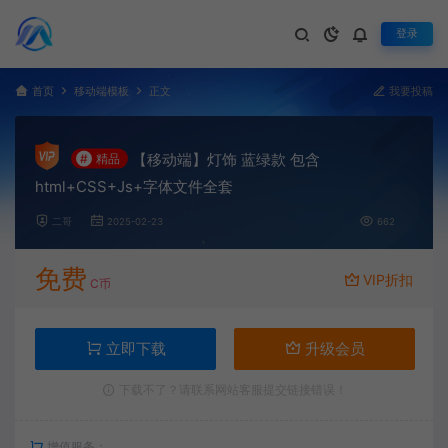
登录
首页
移动端模板
正文
我要投稿
【移动端】灯饰 蓝绿款 包含
#
精品
html+CSS+Js+字体文件全套
二哥
2025-02-23
662
免费
VIP折扣
C币
立即下载
升级会员
下载不了？请联系网站客服提交链接错误！
增值服务：