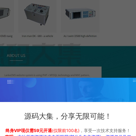
源码大集，分享无限可能！
终身VIP现仅需59元开通
(仅限前100名)
，享受一次技术支持服务！