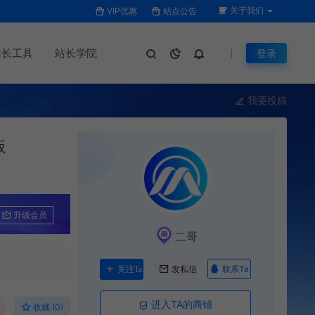
关于我们
VIP优惠
站点公告
站长工具
站长学院
登录
我要投稿
板
升级会员
二哥
联系Ta
关注Ta
发私信
进入TA的商铺
收藏 (0)