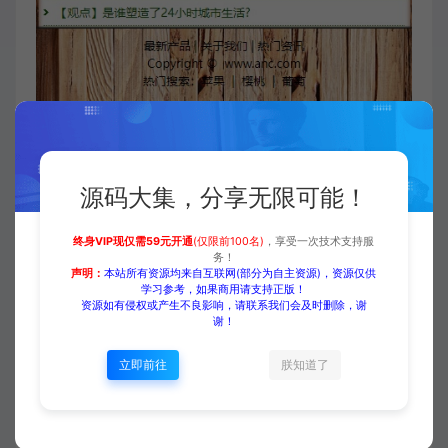
源码大集，分享无限可能！
付费下载
终身VIP现仅需59元开通
(仅限前100名)
，享受一次技术支持服
务！
声明：
本站所有资源均来自互联网(部分为自主资源)，资源仅供
学习参考，如果商用请支持正版！
当前内容需要登录后下载
资源如有侵权或产生不良影响，请联系我们会及时删除，谢
谢！
VIP折扣
立即前往
朕知道了
登录购买
升级会员