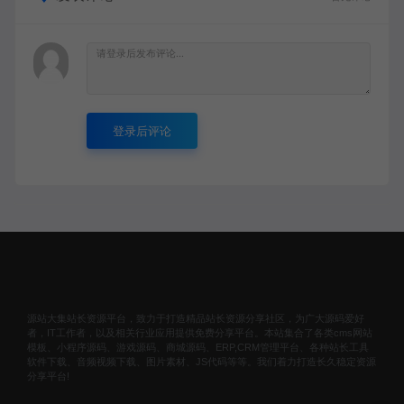
登录后评论
源站大集站长资源平台，致力于打造精品站长资源分享社区，为广大源码爱好
者，IT工作者，以及相关行业应用提供免费分享平台。本站集合了各类cms网站
模板、小程序源码、游戏源码、商城源码、ERP,CRM管理平台、各种站长工具
软件下载、音频视频下载、图片素材、JS代码等等。我们着力打造长久稳定资源
分享平台!