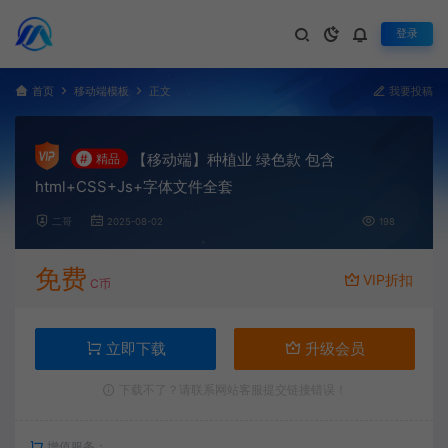
登录
首页
移动端模板
正文
我要投稿
【移动端】种植业 绿色款 包含
#
精品
html+CSS+Js+字体文件全套
二哥
2025-08-02
198
免费
VIP折扣
C币
立即下载
升级会员
下载不了？请联系网站客服提交链接错误！
增值服务：