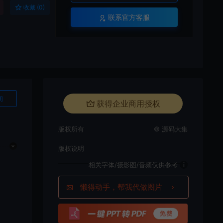
收藏 (0)
联系官方客服
询
获得企业商用授权
版权所有
© 源码大集
版权说明
相关字体/摄影图/音频仅供参考
i
懒得动手，帮我代做图片