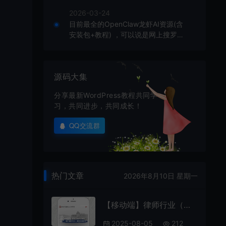
2026-03-24
目前最全的OpenClaw龙虾AI资源(含
安装包+教程) ，可以说是网上搜罗的
全部OpenClaw教程打包
源码大集
分享最新WordPress教程共同学
习，共同进步，共同成长！
QQ交流群
热门文章
2026年8月10日 星期一
【移动端】律师行业（专注房地产）蓝色款 包含html+CSS+Js+字体文件全套
2025-08-05
212