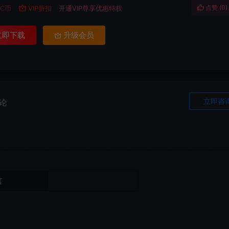
点赞 (
0
)
C币
VIP折扣
开通VIP尊享优惠特权
立即下载
升级会员
立即咨
论
言