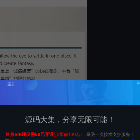
源码大集，分享无限可能！
终身VIP现仅需59元开通
(仅限前100名)
，享受一次技术支持服务！