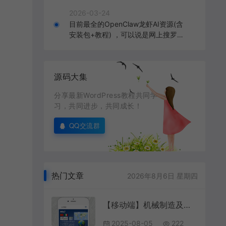
2026-03-24
目前最全的OpenClaw龙虾AI资源(含
安装包+教程) ，可以说是网上搜罗的
全部OpenClaw教程打包
源码大集
分享最新WordPress教程共同学
习，共同进步，共同成长！
QQ交流群
热门文章
2026年8月6日 星期四
【移动端】机械制造及产品 蓝色款 包含html+CSS+Js+字体文件全套
2025-08-05
222