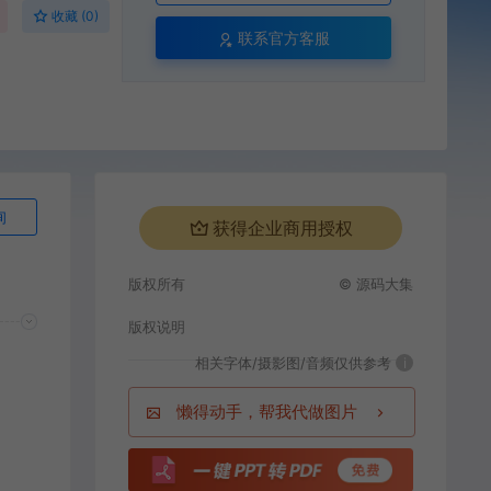
收藏 (0)
联系官方客服
询
获得企业商用授权
版权所有
© 源码大集
版权说明
相关字体/摄影图/音频仅供参考
i
懒得动手，帮我代做图片