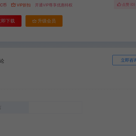
点赞 (
0
)
C币
VIP折扣
开通VIP尊享优惠特权
立即下载
升级会员
立即咨
论
言