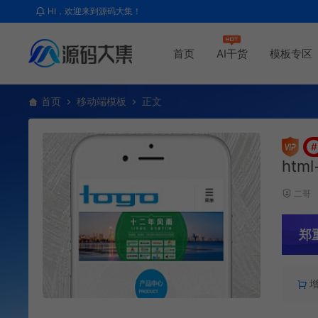
HI，欢迎来到源码大集！
首页
AI干货
模板专区
首页
移动端模板
正文
#
htm
二哥
郑