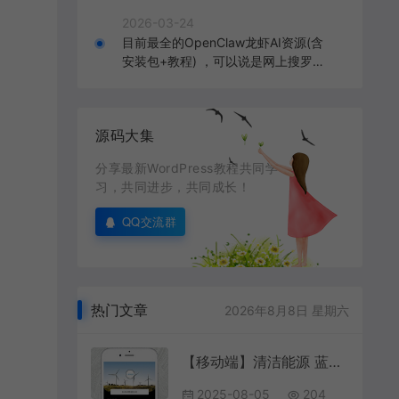
2026-03-24
目前最全的OpenClaw龙虾AI资源(含
安装包+教程) ，可以说是网上搜罗的
全部OpenClaw教程打包
源码大集
分享最新WordPress教程共同学
习，共同进步，共同成长！
QQ交流群
热门文章
2026年8月8日 星期六
【移动端】清洁能源 蓝色款 包含html+CSS+Js+字体文件全套
2025-08-05
204