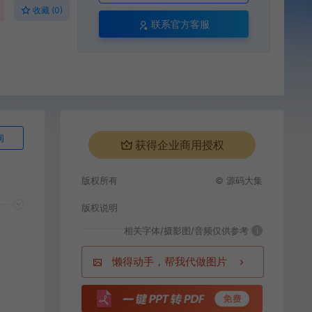
收藏 (0)
联系官方客服
询
获得企业商用授权
版权所有
© 源码大集
版权说明
相关字体/摄影图/音频仅供参考
i
懒得动手，帮我代做图片