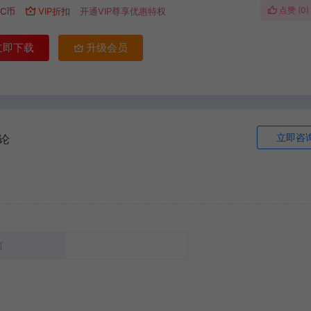
点赞 (
0
)
C币
VIP折扣
开通VIP尊享优惠特权
立即下载
升级会员
立即咨
论
言