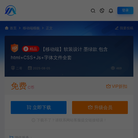
登录
首页
移动端模板
正文
我要投稿
【移动端】软装设计 墨绿款 包含
#
精品
html+CSS+Js+字体文件全套
二哥
2025-08-05
469
免费
VIP折扣
C币
立即下载
升级会员
下载不了？请联系网站客服提交链接错误！
增值服务：