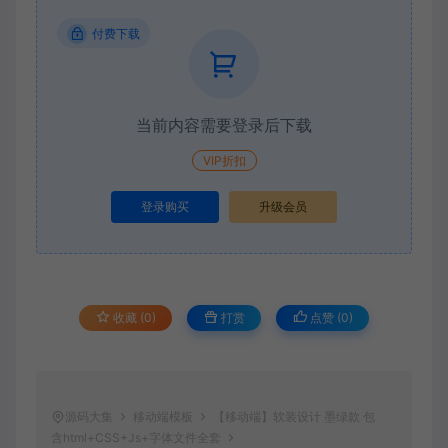
付费下载
当前内容需要登录后下载
VIP折扣
登录购买
升级会员
收藏 (0)
打赏
点赞 (
0
)
源码大集
移动端模板
【移动端】软装设计 墨绿款 包
含html+CSS+Js+字体文件全套