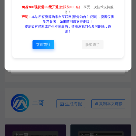
终身VIP现仅需59元开通
(仅限前100名)
，享受一次技术支持服
务！
收藏 (0)
打赏
点赞 (
0
)
声明：
本站所有资源均来自互联网(部分为自主资源)，资源仅供
学习参考，如果商用请支持正版！
资源如有侵权或产生不良影响，请联系我们会及时删除，谢
谢！
立即前往
朕知道了
源码大集
HTML模板
【中文模板】加热设备 蓝紫款
响应式模板包含html+CSS+Js+字体文件全套
https://www.yuanmadaji.com/3992.html
二哥
生成海报
复制本文链接
上一篇：
下一篇：