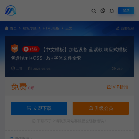
登录
首页
模板专区
HTML模板
正文
我要投稿
【中文模板】加热设备 蓝紫款 响应式模板
#
精品
包含html+CSS+Js+字体文件全套
二哥
2025-08-06
259
免费
VIP折扣
C币
立即下载
升级会员
下载不了？请联系网站客服提交链接错误！
增值服务：