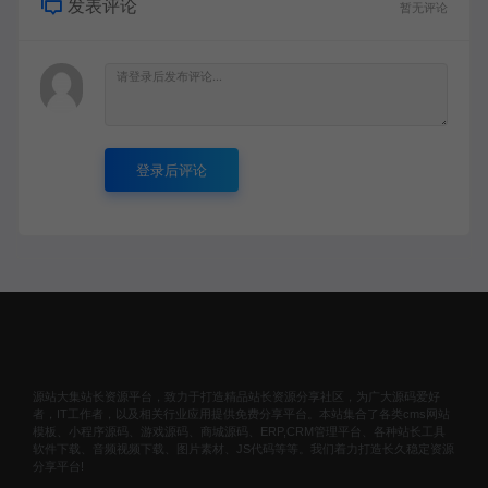
发表评论
暂无评论
登录后评论
源站大集站长资源平台，致力于打造精品站长资源分享社区，为广大源码爱好
者，IT工作者，以及相关行业应用提供免费分享平台。本站集合了各类cms网站
模板、小程序源码、游戏源码、商城源码、ERP,CRM管理平台、各种站长工具
软件下载、音频视频下载、图片素材、JS代码等等。我们着力打造长久稳定资源
分享平台!