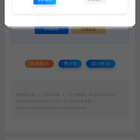
当前内容需要登录后下载
VIP折扣
登录购买
升级会员
收藏 (0)
打赏
点赞 (
0
)
源码大集
HTML模板
【中文模板】落地衣架 浅蓝款
响应式模板包含html+CSS+Js+字体文件全套
https://www.yuanmadaji.com/4006.html