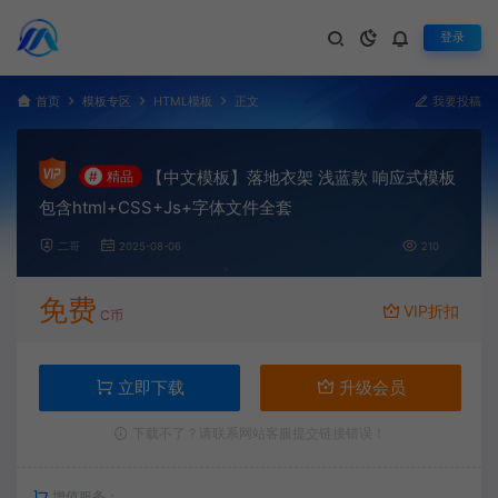
登录
首页
模板专区
HTML模板
正文
我要投稿
【中文模板】落地衣架 浅蓝款 响应式模板
#
精品
包含html+CSS+Js+字体文件全套
二哥
2025-08-06
210
免费
VIP折扣
C币
立即下载
升级会员
下载不了？请联系网站客服提交链接错误！
增值服务：