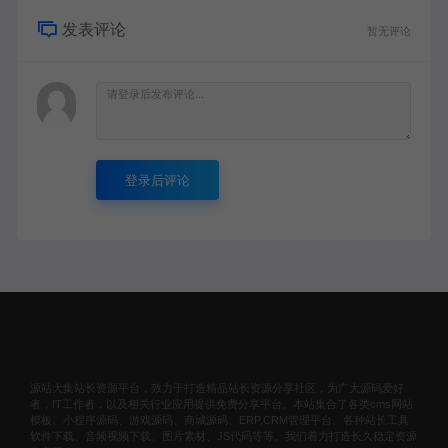
发表评论
暂无评论
登录后评论
源站大集站长资源平台，致力于打造精品站长资源分享社区，为广大源码爱好
者，IT工作者，以及相关行业应用提供免费分享平台。本站集合了各类cms网站
模板、小程序源码、游戏源码、商城源码、ERP,CRM管理平台、各种站长工具
软件下载、音频视频下载、图片素材、JS代码等等。我们着力打造长久稳定资源