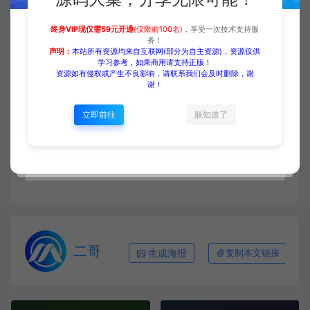
终身VIP现仅需59元开通
(仅限前100名)
，享受一次技术支持服
务！
声明：
本站所有资源均来自互联网(部分为自主资源)，资源仅供
收藏 (0)
打赏
点赞 (
0
)
学习参考，如果商用请支持正版！
资源如有侵权或产生不良影响，请联系我们会及时删除，谢
谢！
立即前往
朕知道了
源码大集
HTML模板
【中文模板】汽车养护 蓝紫款
响应式模板包含html+CSS+Js+字体文件全套
https://www.yuanmadaji.com/4056.html
二哥
生成海报
复制本文链接