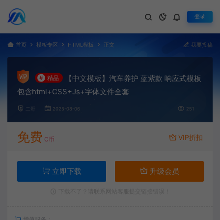
登录
首页
模板专区
HTML模板
正文
我要投稿
【中文模板】汽车养护 蓝紫款 响应式模板
#
精品
包含html+CSS+Js+字体文件全套
二哥
2025-08-06
251
免费
VIP折扣
C币
立即下载
升级会员
下载不了？请联系网站客服提交链接错误！
增值服务：