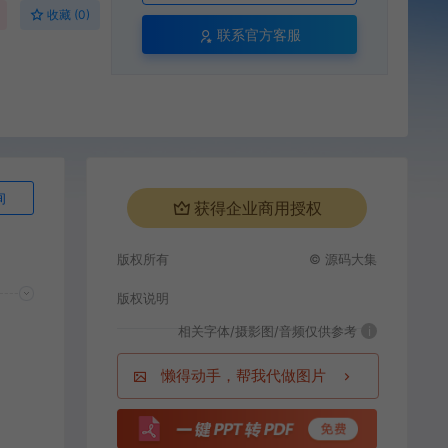
收藏 (0)
联系官方客服
询
获得企业商用授权
版权所有
© 源码大集
版权说明
相关字体/摄影图/音频仅供参考
i
懒得动手，帮我代做图片