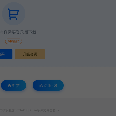
内容需要登录后下载
VIP折扣
购买
升级会员
打赏
点赞 (
0
)
模板包含html+CSS+Js+字体文件全套