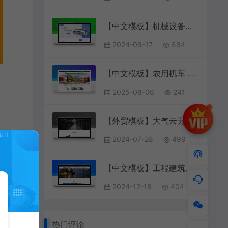
【中文模板】机械设备（钣金箱柜生产厂家） 蓝色款 响应式模板
2024-08-17
584
【中文模板】农用机车 灰绿款 响应式模板包含html+CSS+Js+字体文件全套
2025-08-06
241
【外贸模板】大气云无限虚拟主机托管服务企业web网站模板 浅蓝款 响应式模板
2024-07-28
499
【中文模板】工程建筑基建网站 湛蓝款 电脑端+移动端模板
2024-12-18
404
热门评论