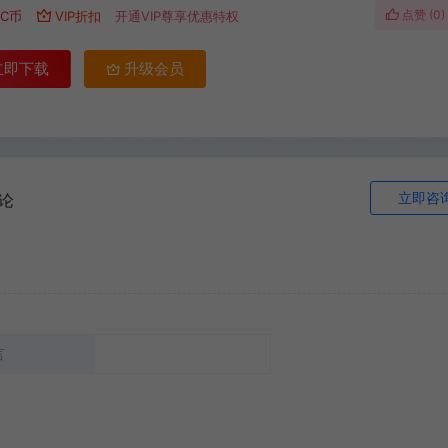
点赞 (
0
)
C币
VIP折扣
开通VIP尊享优惠特权
立即下载
升级会员
立即咨
论
言