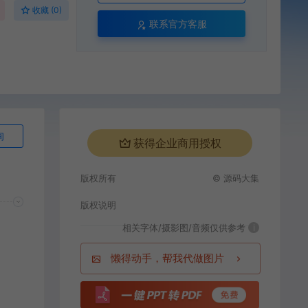
收藏 (0)
联系官方客服
询
获得企业商用授权
版权所有
© 源码大集
版权说明
相关字体/摄影图/音频仅供参考
i
懒得动手，帮我代做图片