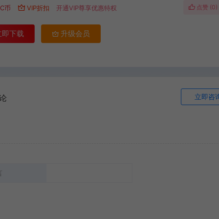
点赞 (
0
)
C币
VIP折扣
开通VIP尊享优惠特权
立即下载
升级会员
立即咨
论
言