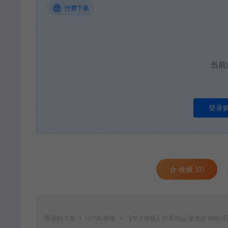
付费下载
当前
登录
收藏 (0)
源码大集
HTML模板
【中文模板】灯具饰品 蓝色款 响应式模