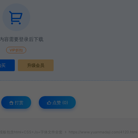
内容需要登录后下载
VIP折扣
购买
升级会员
打赏
点赞 (
0
)
板包含html+CSS+Js+字体文件全套
https://www.yuanmadaji.com/4120.html