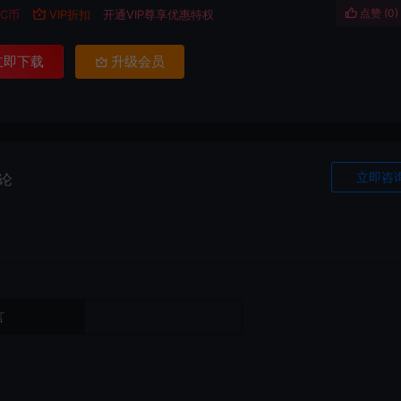
点赞 (
0
)
C币
VIP折扣
开通VIP尊享优惠特权
立即下载
升级会员
立即咨
论
言