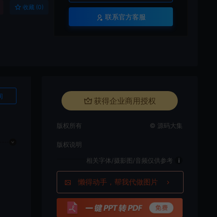
收藏 (0)
联系官方客服
询
获得企业商用授权
版权所有
© 源码大集
版权说明
相关字体/摄影图/音频仅供参考
i
懒得动手，帮我代做图片