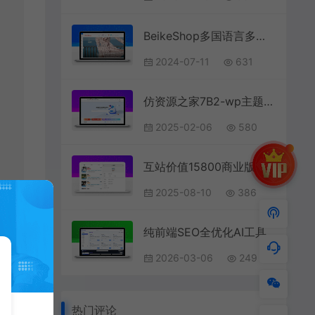
BeikeShop多国语言多货币商城系统源码基于Laravel框架
2024-07-11
631
仿资源之家7B2-wp主题源码+搭建教程+一键采集
2025-02-06
580
互站价值15800商业版游戏陪玩陪聊系统最新源码破解版+视频教程+全套素材
2025-08-10
386
纯前端SEO全优化AI工具导航源码
2026-03-06
249
热门评论