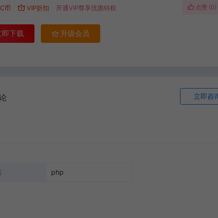
点赞 (
0
)
C币
VIP折扣
开通VIP尊享优惠特权
立即下载
升级会员
立即咨
论
言
php