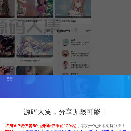
源码大集，分享无限可能！
终身VIP现仅需59元开通
(仅限前100名)
，享受一次技术支持服务！