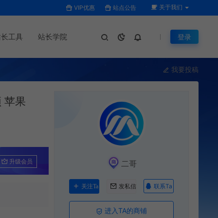
关于我们
VIP优惠
站点公告
站长工具
站长学院
登录
我要投稿
 苹果
升级会员
二哥
联系Ta
关注Ta
发私信
进入TA的商铺