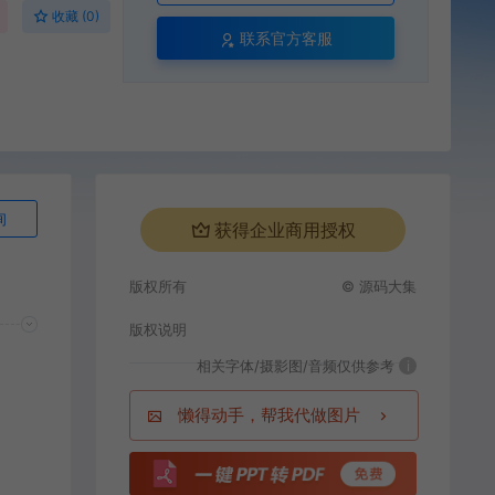
收藏 (0)
联系官方客服
询
获得企业商用授权
版权所有
© 源码大集
版权说明
相关字体/摄影图/音频仅供参考
i
懒得动手，帮我代做图片