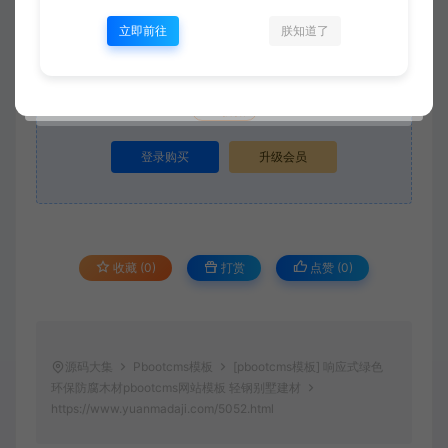
立即前往
朕知道了
当前内容需要登录后下载
VIP折扣
登录购买
升级会员
收藏 (0)
打赏
点赞 (
0
)
源码大集
Pbootcms模板
[pbootcms模板] 响应式绿色
环保防腐木材pbootcms网站模板 轻钢别墅建材
https://www.yuanmadaji.com/5052.html