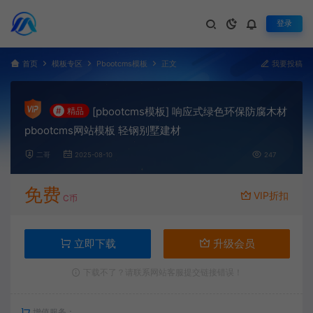
登录
首页
模板专区
Pbootcms模板
正文
我要投稿
[pbootcms模板] 响应式绿色环保防腐木材
#
精品
pbootcms网站模板 轻钢别墅建材
二哥
2025-08-10
247
免费
VIP折扣
C币
立即下载
升级会员
下载不了？请联系网站客服提交链接错误！
增值服务：