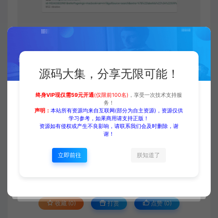
付费下载
源码大集，分享无限可能！
终身VIP现仅需59元开通
(仅限前100名)
，享受一次技术支持服
务！
当前内容需要登录后下载
声明：
本站所有资源均来自互联网(部分为自主资源)，资源仅供
学习参考，如果商用请支持正版！
VIP折扣
资源如有侵权或产生不良影响，请联系我们会及时删除，谢
谢！
登录购买
升级会员
立即前往
朕知道了
收藏 (0)
打赏
点赞 (
0
)