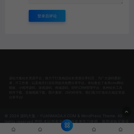
登录后评论
源站大集站长资源平台，致力于打造精品站长资源分享社区，为广大源码爱好
者，IT工作者，以及相关行业应用提供免费分享平台。本站集合了各类cms网站
模板、小程序源码、游戏源码、商城源码、ERP,CRM管理平台、各种站长工具
软件下载、音频视频下载、图片素材、JS代码等等。我们着力打造长久稳定资源
分享平台!
© 2024 源码大集 - YUANMADAJI.COM & WordPress Theme. All
rights reserved 声明:本站所有资源仅供参考学习使用，商用请购买商业
版权！非法使用者自行承担责任！
网站地图
冀ICP备
2024074297号-1