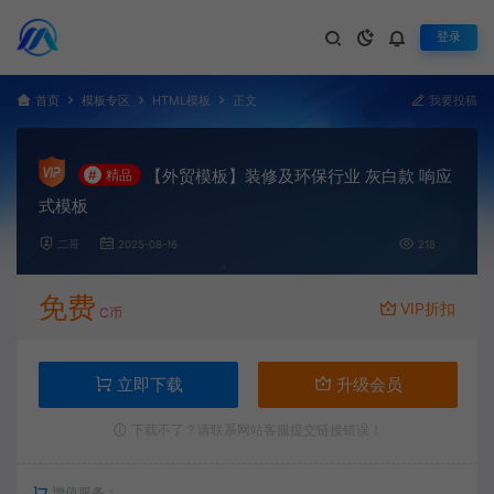
登录
首页
模板专区
HTML模板
正文
我要投稿
【外贸模板】装修及环保行业 灰白款 响应
#
精品
式模板
二哥
2025-08-16
218
免费
VIP折扣
C币
立即下载
升级会员
下载不了？请联系网站客服提交链接错误！
增值服务：