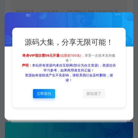
源码大集
HTML模板
【外贸模板】装修及环保行业 灰
白款 响应式模板
https://www.yuanmadaji.com/5268.html
源码大集，分享无限可能！
终身VIP现仅需59元开通
(仅限前100名)
，享受一次技术支持服
务！
二哥
生成海报
复制本文链接
声明：
本站所有资源均来自互联网(部分为自主资源)，资源仅供
学习参考，如果商用请支持正版！
资源如有侵权或产生不良影响，请联系我们会及时删除，谢
谢！
立即前往
朕知道了
上一篇：
下一篇：
【外贸模板】家居和室内装饰品 蓝白款 响应式模板
【外贸模板】机械及五金配件 红白款 响应式模板