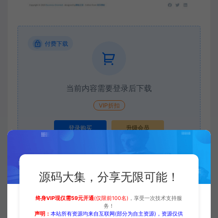
付费下载
当前内容需要登录后下载
VIP折扣
登录购买
升级会员
源码大集，分享无限可能！
收藏 (0)
打赏
点赞 (
0
)
终身VIP现仅需59元开通
(仅限前100名)
，享受一次技术支持服
务！
声明：
本站所有资源均来自互联网(部分为自主资源)，资源仅供