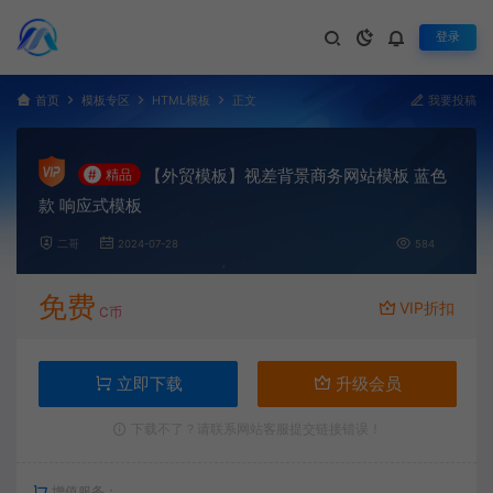
登录
首页
模板专区
HTML模板
正文
我要投稿
【外贸模板】视差背景商务网站模板 蓝色
#
精品
款 响应式模板
二哥
2024-07-28
584
免费
VIP折扣
C币
立即下载
升级会员
下载不了？请联系网站客服提交链接错误！
增值服务：