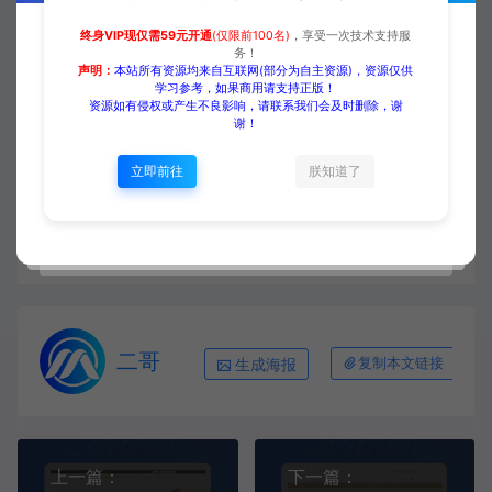
终身VIP现仅需59元开通
(仅限前100名)
，享受一次技术支持服
收藏 (0)
打赏
点赞 (
0
)
务！
声明：
本站所有资源均来自互联网(部分为自主资源)，资源仅供
学习参考，如果商用请支持正版！
资源如有侵权或产生不良影响，请联系我们会及时删除，谢
谢！
源码大集
HTML模板
【外贸模板】电子仪器及设备 白
立即前往
朕知道了
+蓝款 响应式模板
https://www.yuanmadaji.com/5402.html
二哥
生成海报
复制本文链接
上一篇：
下一篇：