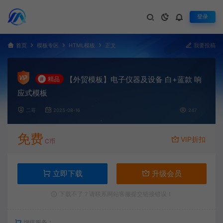
登录
首页
模板专区
HTML模板
正文
我要投稿
【外贸模板】电子仪器及设备 白+蓝款 响
#
精品
应式模板
二哥
2025-08-16
247
免费
VIP折扣
C币
立即下载
升级会员
下载不了？请联系网站客服提交链接错误！
增值服务：