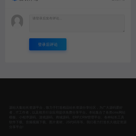
登录后评论
源站大集站长资源平台，致力于打造精品站长资源分享社区，为广大源码爱好
者，IT工作者，以及相关行业应用提供免费分享平台。本站集合了各类cms网站
模板、小程序源码、游戏源码、商城源码、ERP,CRM管理平台、各种站长工具
软件下载、音频视频下载、图片素材、JS代码等等。我们着力打造长久稳定资源
分享平台!