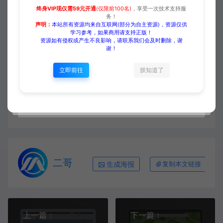
终身VIP现仅需59元开通
(仅限前100名)
，享受一次技术支持服
务！
声明：
本站所有资源均来自互联网(部分为自主资源)，资源仅供
收藏 (0)
打赏
点赞 (
0
)
学习参考，如果商用请支持正版！
资源如有侵权或产生不良影响，请联系我们会及时删除，谢
谢！
立即前往
朕知道了
源码大集
HTML模板
【外贸模板】音频摄影设备 黑色
款 响应式模板
https://www.yuanmadaji.com/5498.html
二哥
生成海报
复制本文链接
上一篇：
下一篇：