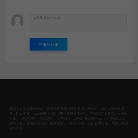
登录后评论
源站大集站长资源平台，致力于打造精品站长资源分享社区，为广大源码爱好
者，IT工作者，以及相关行业应用提供免费分享平台。本站集合了各类cms网站
模板、小程序源码、游戏源码、商城源码、ERP,CRM管理平台、各种站长工具
软件下载、音频视频下载、图片素材、JS代码等等。我们着力打造长久稳定资源
分享平台!