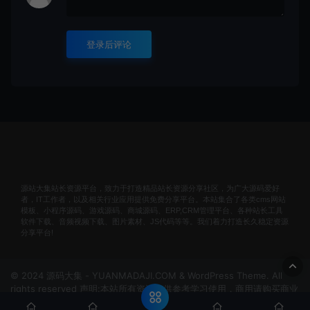
登录后评论
源站大集站长资源平台，致力于打造精品站长资源分享社区，为广大源码爱好
者，IT工作者，以及相关行业应用提供免费分享平台。本站集合了各类cms网站
模板、小程序源码、游戏源码、商城源码、ERP,CRM管理平台、各种站长工具
软件下载、音频视频下载、图片素材、JS代码等等。我们着力打造长久稳定资源
分享平台!
© 2024 源码大集 - YUANMADAJI.COM & WordPress Theme. All
rights reserved 声明:本站所有资源仅供参考学习使用，商用请购买商业
版权！非法使用者自行承担责任！
网站地图
冀ICP备