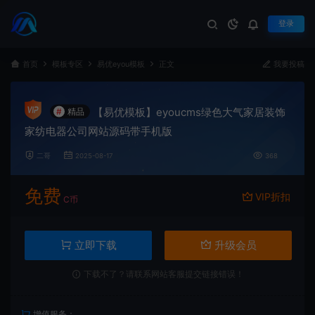
登录
首页
模板专区
易优eyou模板
正文
我要投稿
【易优模板】eyoucms绿色大气家居装饰
#
精品
家纺电器公司网站源码带手机版
二哥
2025-08-17
368
免费
VIP折扣
C币
立即下载
升级会员
下载不了？请联系网站客服提交链接错误！
增值服务：