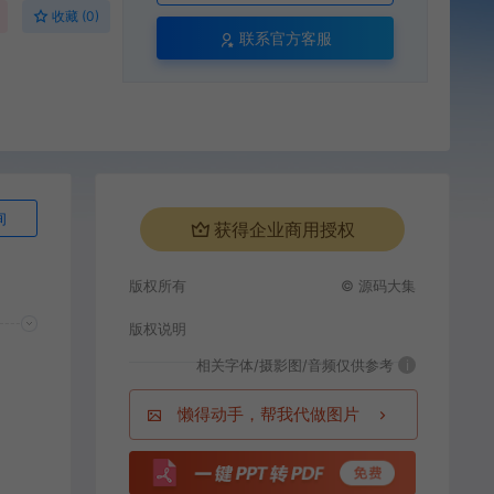
收藏 (0)
联系官方客服
询
获得企业商用授权
版权所有
© 源码大集
版权说明
相关字体/摄影图/音频仅供参考
i
懒得动手，帮我代做图片