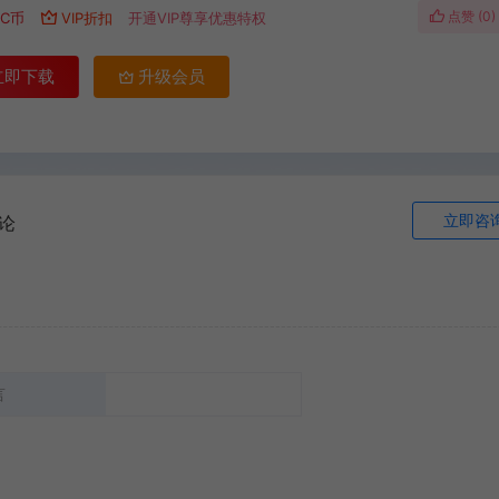
点赞 (
0
)
C币
VIP折扣
开通VIP尊享优惠特权
立即下载
升级会员
立即咨
论
言