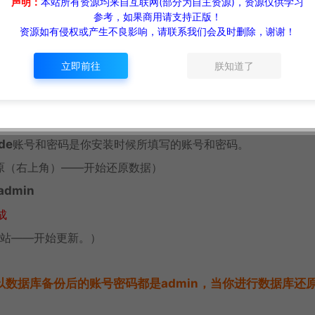
声明：
本站所有资源均来自互联网(部分为自主资源)，资源仅供学习
参考，如果商用请支持正版！
资源如有侵权或产生不良影响，请联系我们会及时删除，谢谢！
很多人反应安装后首页样式都乱的，（强烈要求安装到根目录，如
立即前往
朕知道了
要安装到二级目录：127.0.0.1/web/）
（如果出现
“dir”
或者
出现错误页面
，请按照下面的图文安装教程）
de
账号和密码是你安装时候所填写的账号和密码。
原（右上角）——开始还原数据）
dmin
成
网站——开始更新。）
所以数据库备份后的账号密码都是admin，当你进行数据库还