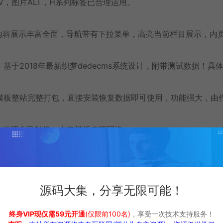
IV，图片ALT，H系列标签已合理运用。
内容展示丰富全面，导航带有下拉菜单，高亮当前栏目展示，内
于2018年最新织梦dedecms系统设计，附带测试数据！具
模板整站完整打包，直接安装恢复数据即可使用，功能强大，由
BK版本的请自己转换。本套模板来源网络。
换(
QQ群：805222336
)。
源码大集，分享无限可能！
即可使用！如有问题请联系
源码大集
管理员QQ:
53497555
易出现错误或乱码。
终身VIP现仅需59元开通
(仅限前100名)
，享受一次技术支持服务！