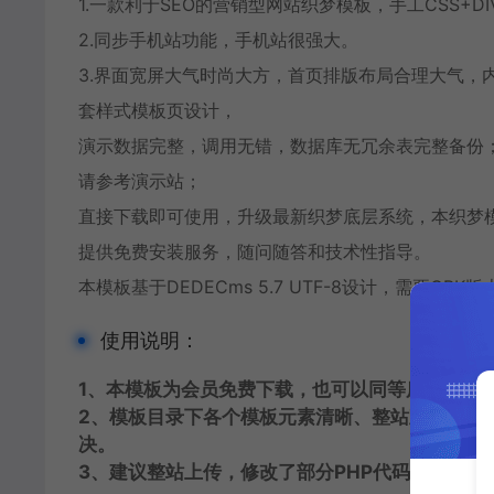
1.一款利于SEO的营销型网站织梦模板，手工CSS+D
2.同步手机站功能，手机站很强大。
3.界面宽屏大气时尚大方，首页排版布局合理大气，
套样式模板页设计，
演示数据完整，调用无错，数据库无冗余表完整备份；基
请参考演示站；
直接下载即可使用，升级最新织梦底层系统，本织梦
提供免费安装服务，随问随答和技术性指导。
本模板基于DEDECms 5.7 UTF-8设计，需要G
使用说明：
1、本模板为会员免费下载，也可以同等质量模板互
2、模板目录下各个模板元素清晰、整站直接还原
决。
3、建议整站上传，修改了部分PHP代码，否则容