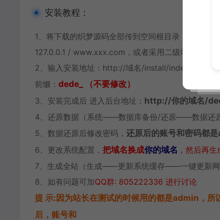
安装教程：
1、将下载的织梦源码全部传到空间根目录，由于有
127.0.0.1 / www.xxx.com，或者采用二级域名。不
2、输入安装地址：http://域名/install/index.php
前缀：
dede_ （不要修改）
3、安装完成后 进入后台地址：
http://你的域名/de
4、还原数据（系统——数据库备份/还原——数据还
5、数据还原后修改密码，
还原后的账号和密码都是a
6、更改系统配置，
把域名换成
你的域名
，然后再生
7、生成全站（生成——更新系统缓存——一键更新
8、如有问题可加
QQ群: 805222336 进行讨论
提 示:因为站长在测试的时候用的都是admin，
后，账号和