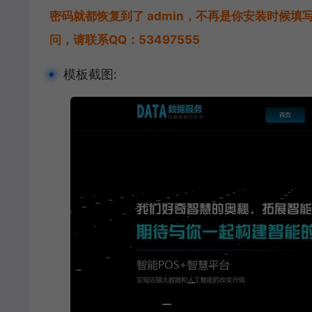
密码就都恢复到了 admin，不再是你安装时候
问，请联系QQ：53497555
模板截图: