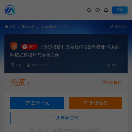
登录
首页
模板专区
HTML模板
正文
我要投稿
【外贸模板】五金及仪器设备行业 深灰款
#
精品
响应式模板静态html文件
二哥
2025-08-18
287
免费
VIP折扣
C币
立即下载
升级会员
查看演示
下载不了？请联系网站客服提交链接错误！