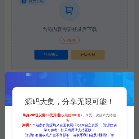
付费下载
当前内容需要登录后下载
VIP折扣
登录购买
升级会员
收藏 (0)
打赏
点赞 (
0
)
源码大集，分享无限可能！
终身VIP现仅需59元开通
(仅限前100名)
，享受一次技术支持服
源码大集
HTML模板
【外贸模板】五金及仪器设备行
务！
声明：
本站所有资源均来自互联网(部分为自主资源)，资源仅供
业 深灰款 响应式模板静态html文件
学习参考，如果商用请支持正版！
https://www.yuanmadaji.com/5874.html
资源如有侵权或产生不良影响，请联系我们会及时删除，谢