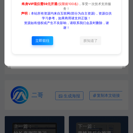
终身VIP现仅需59元开通
(仅限前100名)
，享受一次技术支持服
务！
收藏 (0)
打赏
点赞 (
0
)
声明：
本站所有资源均来自互联网(部分为自主资源)，资源仅供
学习参考，如果商用请支持正版！
资源如有侵权或产生不良影响，请联系我们会及时删除，谢
谢！
源码大集
ERP/CRM/系统
PHP域名授权系统网站授权
立即前往
朕知道了
授权管理工单系统
https://www.yuanmadaji.com/5952.html
二哥
生成海报
复制本文链接
上一篇：
下一篇：