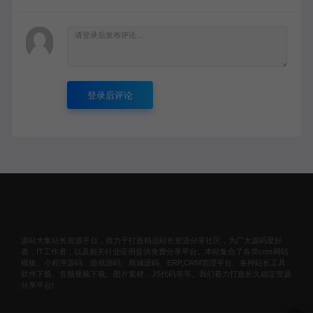
登录后评论
源站大集站长资源平台，致力于打造精品站长资源分享社区，为广大源码爱好
者，IT工作者，以及相关行业应用提供免费分享平台。本站集合了各类cms网站
模板、小程序源码、游戏源码、商城源码、ERP,CRM管理平台、各种站长工具
软件下载、音频视频下载、图片素材、JS代码等等。我们着力打造长久稳定资源
分享平台!